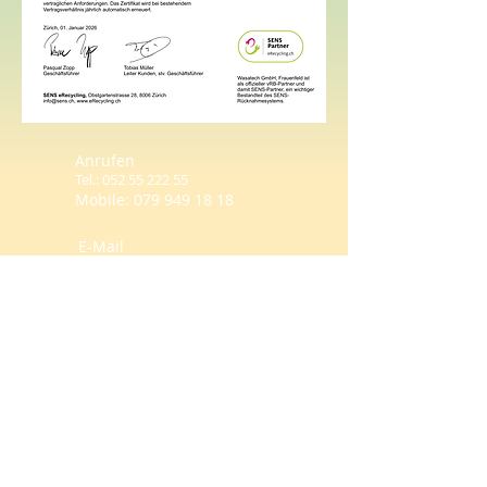
Anrufen
Tel.:
052 55 222 55
Mobile: 079
949 18 18
E-Mail
info@wasatech.ch
Büro
Rosental
CH-8500 Frauenfeld
© 2020
WASAtech GmbH
Katalog